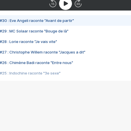
#30 : Eve Angeli raconte "Avant de partir"
#29 : MC Solaar raconte "Bouge de là"
28 : Lorie raconte "Je vais vite"
#27 : Christophe Willem raconte "Jacques a dit"
#26 : Chimène Badi raconte "Entre nous"
#25 : Indochine raconte "3e sexe"
#24 : Zaho raconte "C'est chelou"
#23 : Patrick Bruel raconte "Au café des délices"
#22 : Kyo raconte "Le chemin"
#21 : Nolwenn Leroy raconte "Cassé"
#20 : Patrick Hernandez raconte "Born to be alive"