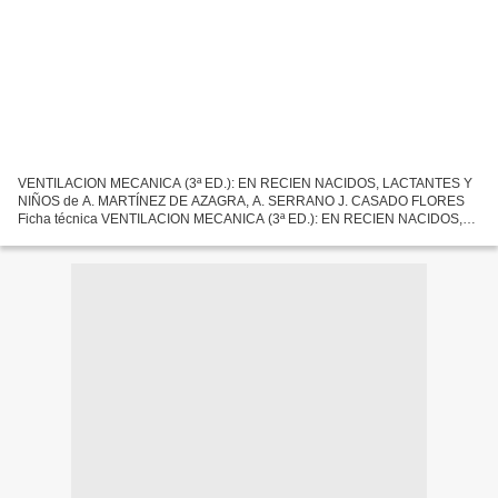
VENTILACION MECANICA (3ª ED.): EN RECIEN NACIDOS, LACTANTES Y
NIÑOS de A. MARTÍNEZ DE AZAGRA, A. SERRANO J. CASADO FLORES
Ficha técnica VENTILACION MECANICA (3ª ED.): EN RECIEN NACIDOS,
LACTANTES Y NIÑOS A. MARTÍNEZ DE AZAGRA, A. SERRANO J.
CASADO FLORES...