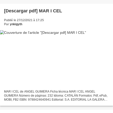
[Descargar pdf] MAR I CEL
Publié le 27/12/2021 à 17:25
Par
ynkigyth
MAR I CEL de ANGEL GUIMERA Ficha técnica MAR I CEL ANGEL
GUIMERA Número de páginas: 232 Idioma: CATALÁN Formatos: Pdf, ePub,
MOBI, FB2 ISBN: 9788424640941 Editorial: S.A. EDITORIAL LA GALERA
Año de edición: 2012 Descargar eBook gratis Descarga online...