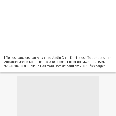
L'île des gauchers pan Alexandre Jardin Caractéristiques L'île des gauchers
Alexandre Jardin Nb. de pages: 340 Format: Pdf, ePub, MOBI, FB2 ISBN:
9782070401680 Editeur: Gallimard Date de parution: 2007 Télécharger
eBook gratuit Téléchargez le livre en...