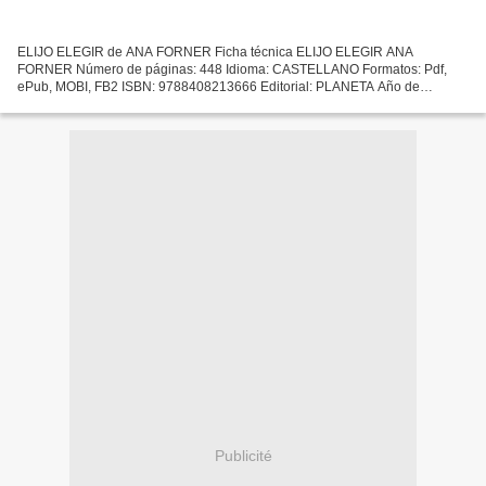
ELIJO ELEGIR de ANA FORNER Ficha técnica ELIJO ELEGIR ANA
FORNER Número de páginas: 448 Idioma: CASTELLANO Formatos: Pdf,
ePub, MOBI, FB2 ISBN: 9788408213666 Editorial: PLANETA Año de
edición: 2019 Descargar eBook gratis Descargar libros franceses gratis...
Publicité